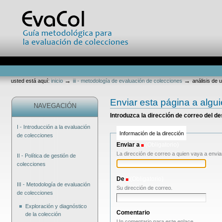
Cambiar
a
contenido.
|
Saltar
a
navegación
Secciones
Herramientas
Personales
→
→
usted está aquí:
inicio
iii - metodología de evaluación de colecciones
análisis de 
Enviar esta página a algu
NAVEGACIÓN
Introduzca la dirección de correo del d
I - Introducción a la evaluación
Información de la dirección
de colecciones
Enviar a
(Obligatorio)
La dirección de correo a quien vaya a envia
II - Política de gestión de
colecciones
De
(Obligatorio)
III - Metodología de evaluación
Su dirección de correo.
de colecciones
Exploración y diagnóstico
Comentario
de la colección
Un comentario para este enlace.