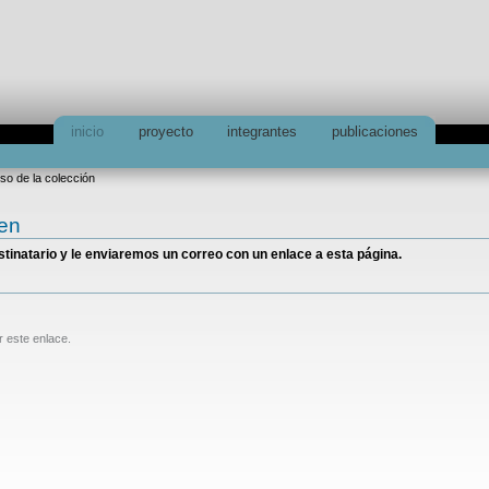
inicio
proyecto
integrantes
publicaciones
uso de la colección
ien
estinatario y le enviaremos un correo con un enlace a esta página.
r este enlace.