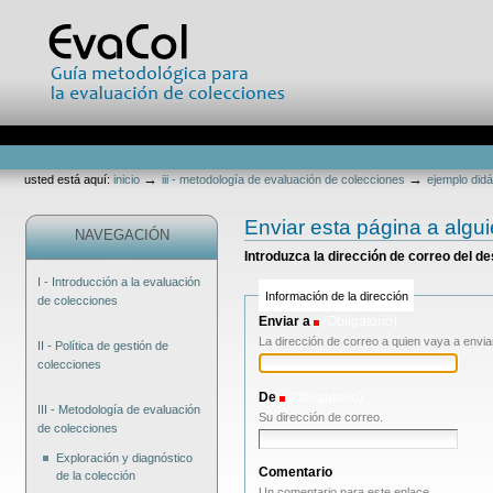
Cambiar
a
contenido.
|
Saltar
a
navegación
Secciones
Herramientas
Personales
→
→
usted está aquí:
inicio
iii - metodología de evaluación de colecciones
ejemplo didá
Enviar esta página a algu
NAVEGACIÓN
Introduzca la dirección de correo del d
I - Introducción a la evaluación
Información de la dirección
de colecciones
Enviar a
(Obligatorio)
La dirección de correo a quien vaya a envia
II - Política de gestión de
colecciones
De
(Obligatorio)
III - Metodología de evaluación
Su dirección de correo.
de colecciones
Exploración y diagnóstico
Comentario
de la colección
Un comentario para este enlace.