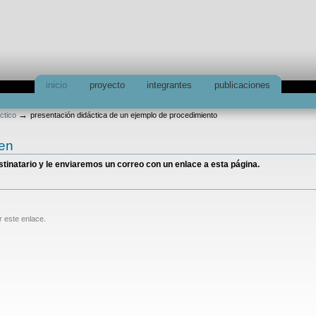
inicio
proyecto
integrantes
publicaciones
→
ctico
presentación didáctica de un ejemplo de procedimiento
ien
estinatario y le enviaremos un correo con un enlace a esta página.
r este enlace.