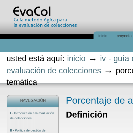
Cambiar
a
contenido.
|
Saltar
a
navegación
Secciones
inicio
proyecto
Herramientas
Personales
→
usted está aquí:
inicio
iv - guía
→
evaluación de colecciones
porc
temática
Porcentaje de a
NAVEGACIÓN
Definición
I - Introducción a la evaluación
de colecciones
II - Política de gestión de