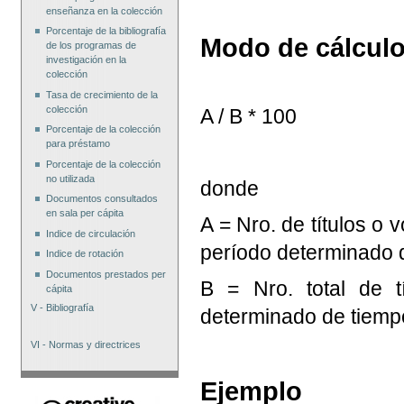
enseñanza en la colección
Porcentaje de la bibliografía
Modo de cálcul
de los programas de
investigación en la
colección
Tasa de crecimiento de la
colección
A / B * 100
Porcentaje de la colección
para préstamo
Porcentaje de la colección
no utilizada
donde
Documentos consultados
en sala per cápita
A = Nro. de títulos o
Indice de circulación
período determinado 
Indice de rotación
Documentos prestados per
B = Nro. total de t
cápita
V - Bibliografía
determinado de tiemp
VI - Normas y directrices
Ejemplo