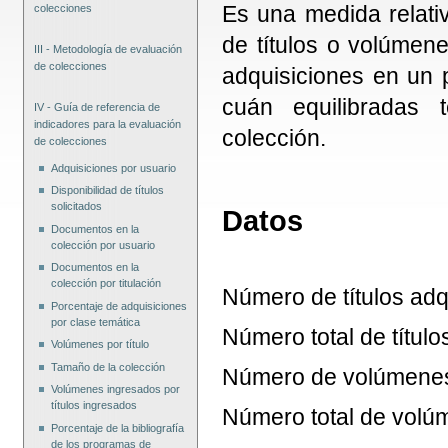
Es una medida relati
colecciones
de títulos o volúmene
III - Metodología de evaluación
de colecciones
adquisiciones en un 
cuán equilibradas 
IV - Guía de referencia de
indicadores para la evaluación
colección.
de colecciones
Adquisiciones por usuario
Disponibilidad de títulos
solicitados
Datos
Documentos en la
colección por usuario
Documentos en la
colección por titulación
Número de títulos adq
Porcentaje de adquisiciones
por clase temática
Número total de título
Volúmenes por título
Tamaño de la colección
Número de volúmenes 
Volúmenes ingresados por
títulos ingresados
Número total de volú
Porcentaje de la bibliografía
de los programas de