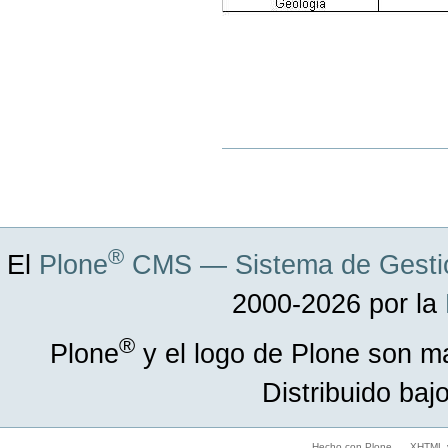
Acciones
de
Documento
®
El
Plone
CMS — Sistema de Gestió
2000-2026 por la
®
Plone
y el logo de Plone son m
Distribuido baj
Hecho con Plone
XHTML v