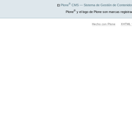
®
El
Plone
CMS — Sistema de Gestión de Contenidos
®
Plone
y el logo de Plone son marcas registra
Hecho con Plone
XHTML v