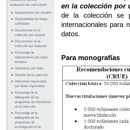
en la colección por 
evaluación de colecciones
Adquisiciones por usuario
de la colección se 
Disponibilidad de títulos
internacionales para 
solicitados
Documentos en la
datos.
colección por usuario
Documentos en la
colección por titulación
Porcentaje de
Para monografías
adquisiciones por clase
temática
Volúmenes por título
Tamaño de la colección
Volúmenes ingresados
por títulos ingresados
Porcentaje de la
bibliografía de los
programas de enseñanza
en la colección
Porcentaje de la
bibliografía de los
programas de
investigación en la