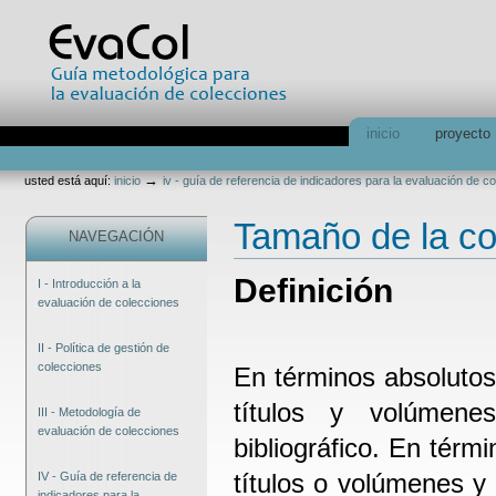
Cambiar
a
contenido.
|
Saltar
a
navegación
Secciones
inicio
proyecto
Herramientas
Personales
→
usted está aquí:
inicio
iv - guía de referencia de indicadores para la evaluación de c
Tamaño de la co
NAVEGACIÓN
Definición
I - Introducción a la
evaluación de colecciones
II - Política de gestión de
colecciones
En términos absolutos 
títulos y volúmen
III - Metodología de
evaluación de colecciones
bibliográfico. En térmi
títulos o volúmenes y 
IV - Guía de referencia de
indicadores para la