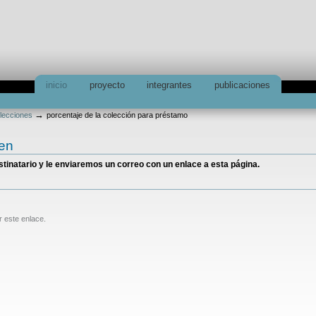
inicio
proyecto
integrantes
publicaciones
→
olecciones
porcentaje de la colección para préstamo
ien
estinatario y le enviaremos un correo con un enlace a esta página.
r este enlace.