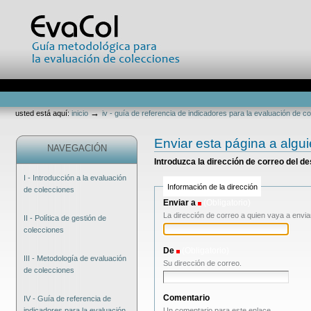
Cambiar
a
contenido.
|
Saltar
a
navegación
Secciones
Herramientas
Personales
→
usted está aquí:
inicio
iv - guía de referencia de indicadores para la evaluación de c
Enviar esta página a algu
NAVEGACIÓN
Introduzca la dirección de correo del d
I - Introducción a la evaluación
Información de la dirección
de colecciones
Enviar a
(Obligatorio)
La dirección de correo a quien vaya a envia
II - Política de gestión de
colecciones
De
(Obligatorio)
III - Metodología de evaluación
Su dirección de correo.
de colecciones
Comentario
IV - Guía de referencia de
Un comentario para este enlace.
indicadores para la evaluación