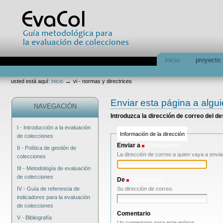
Cambiar
a
contenido.
|
Saltar
a
navegación
Secciones
inicio
proyecto
Herramientas
Personales
→
usted está aquí:
inicio
vi - normas y directrices
Enviar esta página a algu
NAVEGACIÓN
Introduzca la dirección de correo del d
I - Introducción a la evaluación
Información de la dirección
de colecciones
Enviar a
(Obligatorio)
II - Política de gestión de
La dirección de correo a quien vaya a envia
colecciones
III - Metodología de evaluación
de colecciones
De
(Obligatorio)
Su dirección de correo.
IV - Guía de referencia de
indicadores para la evaluación
de colecciones
Comentario
V - Bibliografía
Un comentario para este enlace.