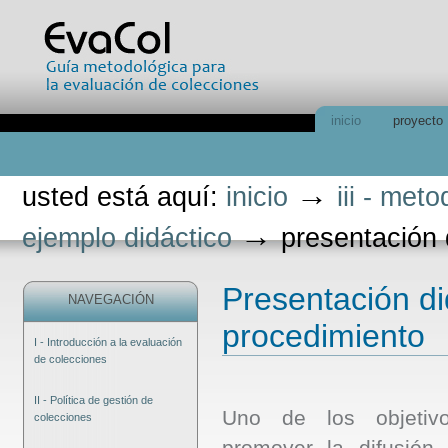
Cambiar
a
contenido.
|
Saltar
a
navegación
Secciones
inicio
proyecto
Herramientas
Personales
→
usted está aquí:
inicio
iii - met
→
ejemplo didáctico
presentación 
Presentación di
NAVEGACIÓN
procedimiento
I - Introducción a la evaluación
de colecciones
II - Política de gestión de
Uno de los objetiv
colecciones
promover la difusión