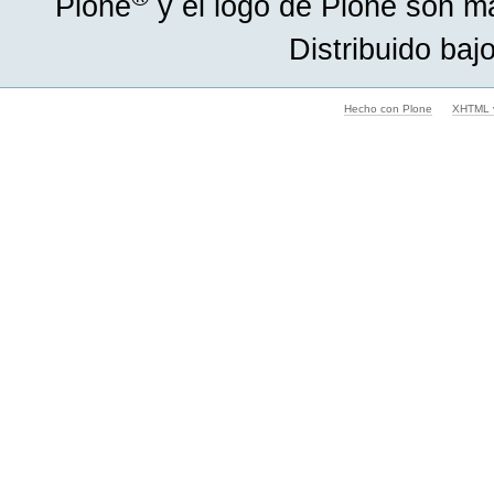
Plone
y el logo de Plone son m
Distribuido baj
Hecho con Plone
XHTML v