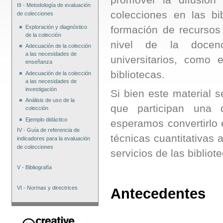
III - Metodología de evaluación
colecciones en las bi
de colecciones
formación de recursos
Exploración y diagnóstico
de la colección
nivel de la docenc
Adecuación de la colección
a las necesidades de
universitarios, como 
enseñanza
bibliotecas.
Adecuación de la colección
a las necesidades de
investigación
Si bien este material 
Análisis de uso de la
que participan una 
colección
Ejemplo didáctico
esperamos convertirlo e
IV - Guía de referencia de
técnicas cuantitativas 
indicadores para la evaluación
de colecciones
servicios de las bibliot
V - Bibliografía
VI - Normas y directrices
Antecedentes