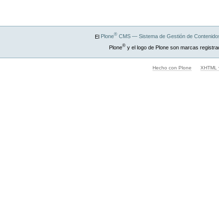
®
El
Plone
CMS — Sistema de Gestión de Contenidos
®
Plone
y el logo de Plone son marcas registra
Hecho con Plone
XHTML v