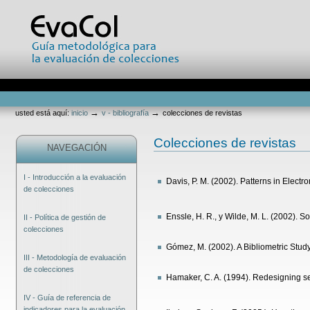
Cambiar
a
contenido.
|
Saltar
a
navegación
Secciones
Herramientas
Personales
→
→
usted está aquí:
inicio
v - bibliografía
colecciones de revistas
Colecciones de revistas
NAVEGACIÓN
I - Introducción a la evaluación
Davis, P. M. (2002). Patterns in Elec
de colecciones
Enssle, H. R., y Wilde, M. L. (2002). S
II - Política de gestión de
colecciones
Gómez, M. (2002). A Bibliometric Stud
III - Metodología de evaluación
de colecciones
Hamaker, C. A. (1994). Redesigning se
IV - Guía de referencia de
indicadores para la evaluación