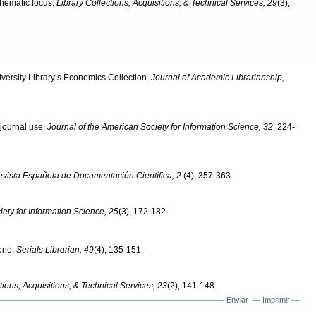
thematic focus.
Library Collections, Acquisitions, & Technical Services, 29
(3),
iversity Library’s Economics Collection.
Journal of Academic Librarianship,
 journal use.
Journal of the American Society for Information Science, 32
, 224-
vista Española de Documentación Científica, 2
(4), 357-363.
iety for Information Science, 25
(3), 172-182.
cene.
Se
rials Librarian, 49
(4), 135-151.
tions, Acquisitions, & Technical Services, 23
(2), 141-148.
Enviar
Imprimir