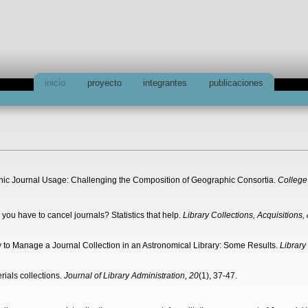
inicio
proyecto
integrantes
publicaciones
tronic Journal Usage: Challenging the Composition of Geographic Consortia.
College
o you have to cancel journals? Statistics that help.
Library Collections, Acquisitions,
y to Manage a Journal Collection in an Astronomical Library: Some Results.
Library
rials collections.
Journal of Library Administration, 20
(1), 37-47.