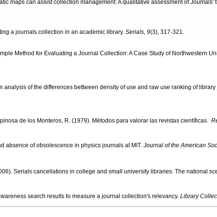
tic maps can assist collection management: A qualitative assessment of Joumals' 
ting a journals collection in an academic library.
Serials, 9
(3), 317-321.
Simple Method for Evaluating a Journal Collection: A Case Study of Northwestern Un
. An analysis of the differences bettween density of use and raw use ranking of library
inosa de los Monteros, R. (1979). Métodos para valorar las revistas científicas.
Re
and absence of obsolescence in physics journals at MIT.
Journal of the American Soc
2006). Serials cancellations in college and small university libraries: The national s
awareness search results to measure a journal collection's relevancy.
Library Collec