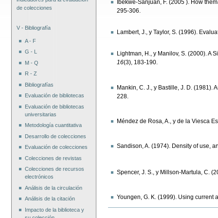
Ibekwe-Sanjuan, F. (2005 ). How thema
de colecciones
295-306.
V - Bibliografía
Lambert, J., y Taylor, S. (1996). Evalua
A - F
G - L
Lightman, H., y Manilov, S. (2000). A 
16
(3), 183-190.
M - Q
R - Z
Bibliografías
Mankin, C. J., y Bastille, J. D. (1981)
Evaluación de bibliotecas
228.
Evaluación de bibliotecas
universitarias
Méndez de Rosa, A., y de la Viesca Esp
Metodología cuantitativa
Desarrollo de colecciones
Sandison, A. (1974). Density of use, 
Evaluación de colecciones
Colecciones de revistas
Colecciones de recursos
Spencer, J. S., y Millson-Martula, C. (
electrónicos
Análisis de la circulación
Youngen, G. K. (1999). Using current 
Análisis de la citación
Impacto de la biblioteca y
Acciones
de
su colección