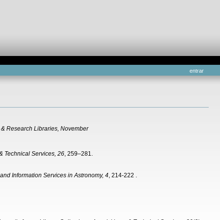
entrar
 & Research Libraries
, November
 & Technical Services, 26
, 259–281.
 and Information Services in Astronomy, 4
, 214-222 .